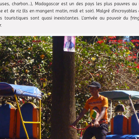
cieuses, charbon…), Madagascar est un des pays les plus pauvres au
t de riz (ils en mangent matin, midi et soir). Malgré d’incroyables a
 touristiques sont quasi inexistantes. L’arrivée au pouvoir du frin
.