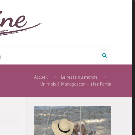
s
Accueil
Le reste du monde
Un mois à Madagascar – 1ère Partie