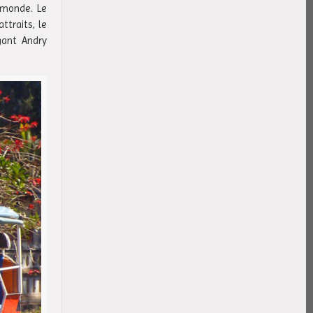
 monde. Le
ttraits, le
gant Andry