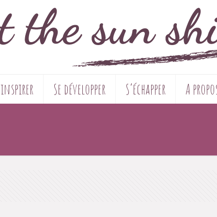
’inspirer
Se développer
S’échapper
A propo