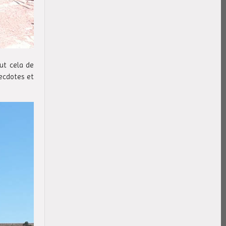
out cela de
necdotes et