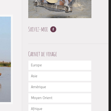
Suivez-moi
Carnet de voyage
Europe
Asie
Allemagne
Amérique
Angleterre
Chine
Moyen Orient
Belgique
Inde
Canada
Afrique
Danemark
Indonésie
Cuba
Palestine & Israël